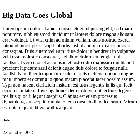
Big Data Goes Global
Lorem ipsum dolor sit amet, consectetuer adipiscing elit, sed diam
nonummy nibh euismod tincidunt ut laoreet dolore magna aliquam
erat volutpat. Ut wisi enim ad minim veniam, quis nostrud exerci
tation ullamcorper suscipit lobortis nisl ut aliquip ex ea commodo
consequat. Duis autem vel eum iriure dolor in hendrerit in vulputate
velit esse molestie consequat, vel illum dolore eu feugiat nulla
facilisis at vero eros et accumsan et iusto odio dignissim qui blandit
praesent luptatum zzril delenit augue duis dolore te feugait nulla
facilisi. Nam liber tempor cum soluta nobis eleifend option congue
nihil imperdiet doming id quod mazim placerat facer possim assum.
Typi non habent claritatem insitam; est usus legentis in iis qui facit
eorum claritatem. Investigationes demonstraverunt lectores legere
me lius quod ii legunt saepius. Claritas est etiam processus
dynamicus, qui sequitur mutationem consuetudium lectorum. Mirum
est notare quam littera gothica quam
Date
23 octobre 2015