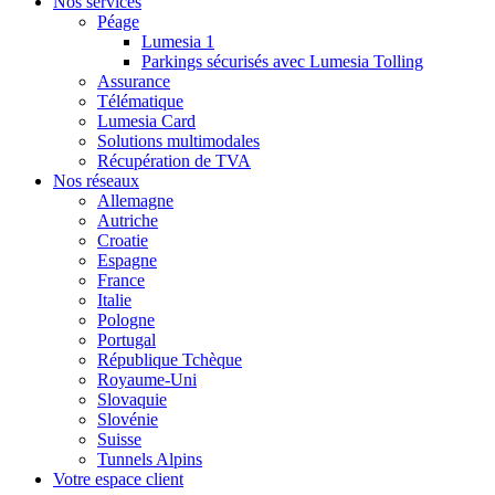
Nos services
Péage
Lumesia 1
Parkings sécurisés avec Lumesia Tolling
Assurance
Télématique
Lumesia Card
Solutions multimodales
Récupération de TVA
Nos réseaux
Allemagne
Autriche
Croatie
Espagne
France
Italie
Pologne
Portugal
République Tchèque
Royaume-Uni
Slovaquie
Slovénie
Suisse
Tunnels Alpins
Votre espace client