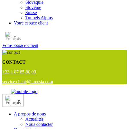
Slovaquie
Slovénie
Suisse
Tunnels Alpins
Votre espace client
Votre Espace Client
CONTACT
+33 1 87 65 80 00
service.client@lumesia.com
A propos de nous
Actualités
Nous contacter