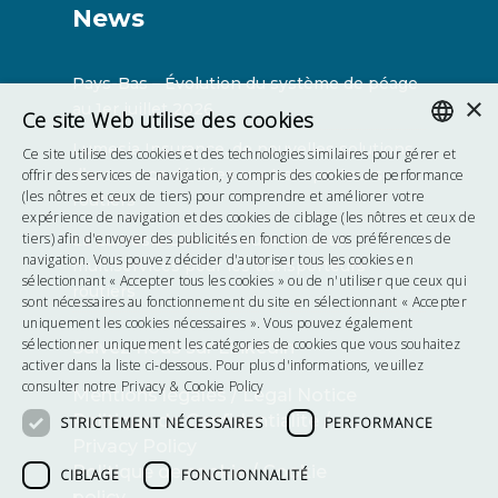
News
Pays-Bas – Évolution du système de péage
×
au 1er juillet 2026
Ce site Web utilise des cookies
Lumesia Insurance, de nouvelles solutions
Ce site utilise des cookies et des technologies similaires pour gérer et
ENGLISH
d’assurance dédiées aux transporteurs
offrir des services de navigation, y compris des cookies de performance
(les nôtres et ceux de tiers) pour comprendre et améliorer votre
routiers
FRENCH
expérience de navigation et des cookies de ciblage (les nôtres et ceux de
tiers) afin d'envoyer des publicités en fonction de vos préférences de
La Lumesia Card, la nouvelle carte
POLISH
navigation. Vous pouvez décider d'autoriser tous les cookies en
multiservices pour les transporteurs
sélectionnant « Accepter tous les cookies » ou de n'utiliser que ceux qui
routiers
HUNGARIAN
sont nécessaires au fonctionnement du site en sélectionnant « Accepter
uniquement les cookies nécessaires ». Vous pouvez également
sélectionner uniquement les catégories de cookies que vous souhaitez
Suivez-nous sur Linkedin
activer dans la liste ci-dessous. Pour plus d'informations, veuillez
consulter notre
Privacy & Cookie Policy
Mentions légales / Legal Notice
Politique de Confidentialité /
STRICTEMENT NÉCESSAIRES
PERFORMANCE
Privacy Policy
Politique de cookie / Cookie
CIBLAGE
FONCTIONNALITÉ
policy