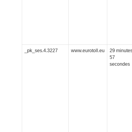
_pk_ses.4.3227
www.eurotoll.eu
29 minute
57
secondes