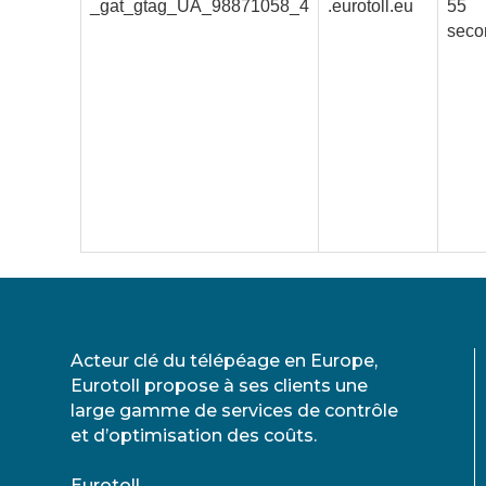
_gat_gtag_UA_98871058_4
.eurotoll.eu
55
seco
Acteur clé du télépéage en Europe,
Eurotoll propose à ses clients une
large gamme de services de contrôle
et d’optimisation des coûts.
Eurotoll