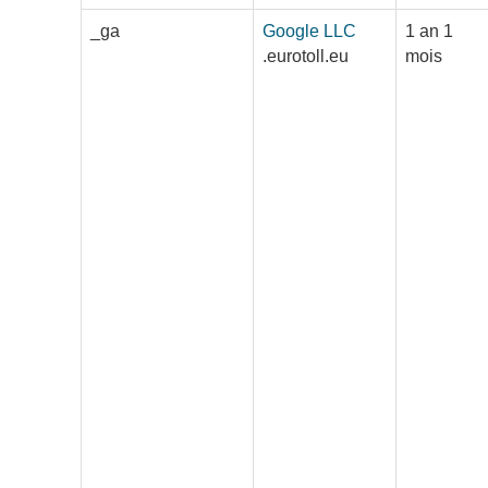
_ga
Google LLC
1 an 1
.eurotoll.eu
mois