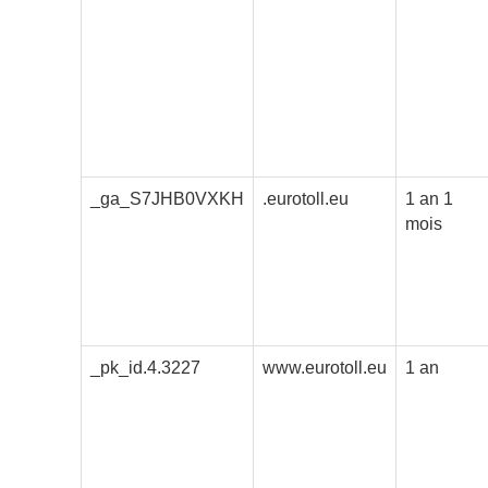
_ga_S7JHB0VXKH
.eurotoll.eu
1 an 1
mois
_pk_id.4.3227
www.eurotoll.eu
1 an