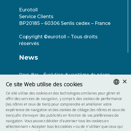
Eurotoll
Service Clients
BP20185 – 60306 Senlis cedex – France
Copyright ©eurotoll – Tous droits
réservés
News
Pays-Bas – Évolution du système de péage
×
au 1er juillet 2026
Ce site Web utilise des cookies
Lumesia Insurance, de nouvelles solutions
Ce site utilise des cookies et des technologies similaires pour gérer et
ENGLISH
d’assurance dédiées aux transporteurs
offrir des services de navigation, y compris des cookies de performance
(les nôtres et ceux de tiers) pour comprendre et améliorer votre
routiers
FRENCH
expérience de navigation et des cookies de ciblage (les nôtres et ceux de
tiers) afin d'envoyer des publicités en fonction de vos préférences de
La Lumesia Card, la nouvelle carte
POLISH
navigation. Vous pouvez décider d'autoriser tous les cookies en
multiservices pour les transporteurs
sélectionnant « Accepter tous les cookies » ou de n'utiliser que ceux qui
routiers
HUNGARIAN