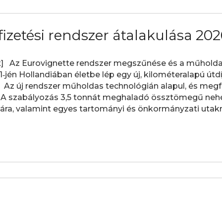
fizetési rendszer átalakulása 2026.
] Az Eurovignette rendszer megszűnése és a műholdas
 1‑jén Hollandiában életbe lép egy új, kilométeralapú útdí
 Az új rendszer műholdas technológián alapul, és megf
ak. A szabályozás 3,5 tonnát meghaladó össztömegű ne
yára, valamint egyes tartományi és önkormányzati utakra