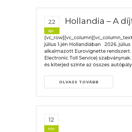
Hollandia – A díj
22
ápr
[vc_row][vc_column][vc_column_text
július 1‑jén Hollandiában 2026. július
alkalmazott Eurovignette rendszert.
Electronic Toll Service) szabványn
és kiterjed szinte az összes autópál
OLVASS TOVÁBB
12
nov