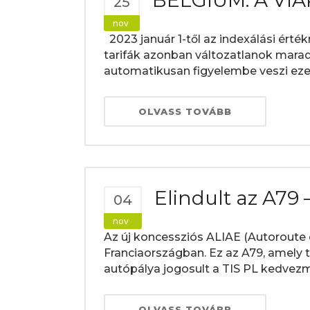
BELGIUM: A VIAP
25
nov
2023 január 1-től az indexálási érték
tarifák azonban változatlanok mara
automatikusan figyelembe veszi ezeke
OLVASS TOVÁBB
Elindult az A79
04
nov
Az új koncessziós ALIAE (Autoroute
Franciaországban. Ez az A79, amely t
autópálya jogosult a TIS PL kedvezm
OLVASS TOVÁBB