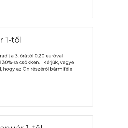
 1-től
díj a 3. órától 0,20 euróval
l 30%-ra csökken. Kérjük, vegye
, hogy az Ön részéről bármiféle