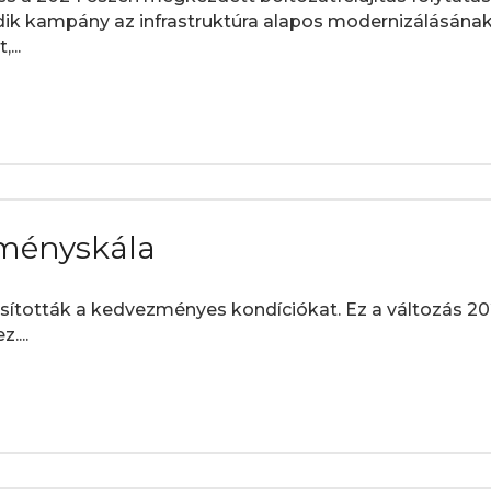
dik kampány az infrastruktúra alapos modernizálásának 
...
zményskála
tották a kedvezményes kondíciókat. Ez a változás 202
....