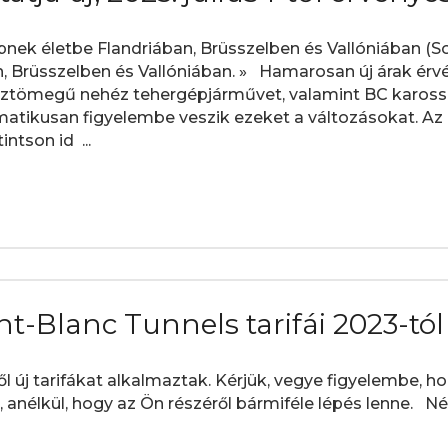
épnek életbe Flandriában, Brüsszelben és Vallóniában (So
an, Brüsszelben és Vallóniában. » Hamarosan új árak ér
össztömegű nehéz tehergépjárművet, valamint BC kaross
atikusan figyelembe veszik ezeket a változásokat. Az 
ntson id ...
nt-Blanc Tunnels tarifái 2023-tól
től új tarifákat alkalmaztak. Kérjük, vegye figyelembe,
, anélkül, hogy az Ön részéről bármiféle lépés lenne. Néz