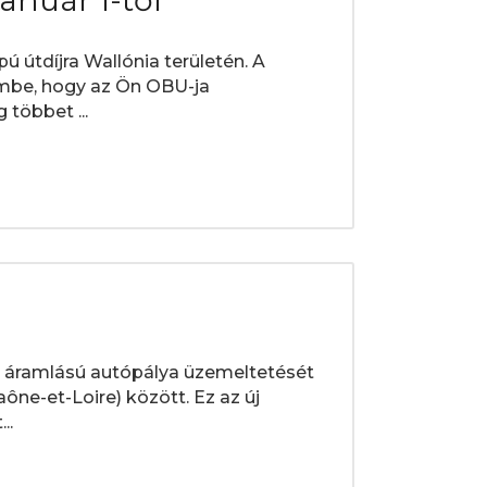
anuár 1-től
ú útdíjra Wallónia területén. A
embe, hogy az Ön OBU-ja
többet ...
d áramlású autópálya üzemeltetését
ône-et-Loire) között. Ez az új
..