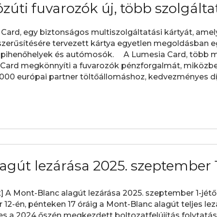
zúti fuvarozók új, több szolgálta
, egy biztonságos multiszolgáltatási kártyát, amely a
erűsítésére tervezett kártya egyetlen megoldásban egy
j, pihenőhelyek és autómosók. A Lumesia Card, több 
Card megkönnyíti a fuvarozók pénzforgalmát, miközben
0 európai partner töltőállomáshoz, kedvezményes díjs
agút lezárása 2025. szeptember 1
] A Mont-Blanc alagút lezárása 2025. szeptember 1-jét
 12-én, pénteken 17 óráig a Mont-Blanc alagút teljes lezá
es a 2024 őszén megkezdett boltozatfelújítás folytatás