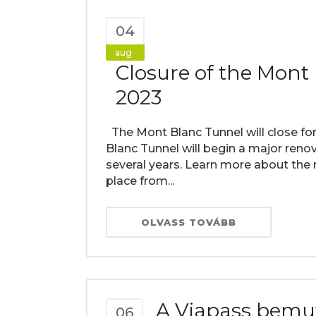
04
aug
Closure of the Mon
2023
The Mont Blanc Tunnel will close f
Blanc Tunnel will begin a major renov
several years. Learn more about the r
place from...
OLVASS TOVÁBB
A Viapass bemutat
06