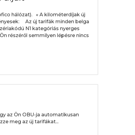
fico hálózat). « A kilométerdíjak új
vényesek: Az új tarifák minden belga
zériakódú N1 kategóriás nyerges
Ön részéről semmilyen lépésre nincs
 hogy az Ön OBU-ja automatikusan
ze meg az új tarifákat...