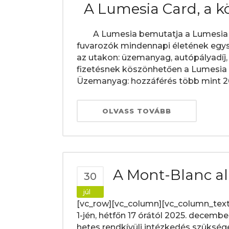
A Lumesia Card, a kö
A Lumesia bemutatja a Lumesia Card
fuvarozók mindennapi életének egysz
az utakon: üzemanyag, autópályadí
fizetésnek köszönhetően a Lumesia 
Üzemanyag: hozzáférés több mint 200
OLVASS TOVÁBB
A Mont-Blanc al
30
júl
[vc_row][vc_column][vc_column_text
1-jén, hétfőn 17 órától 2025. december
hetes rendkívüli intézkedés szükség