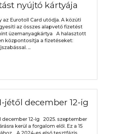
tást nyújtó kártyája
z Eurotoll Card utódja. A közúti
esíti az összes alapvető fizetést
mint üzemanyagkártya A halasztott
 központosítja a fizetéseket:
zabással. ...
-jétől december 12-ig
ől december 12-ig 2025. szeptember
rásra kerül a forgalom elől. Ez a 15
ához. A 2024-es első tesztfázis