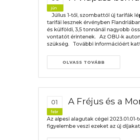
jún
Július 1-től, szombattól új tarifák l
tarifái lesznek érvényben Flandriáb
és külföldi, 3,5 tonnánál nagyobb 
vontatót érintenek. Az OBU-k autom
szükség. További információért katti
OLVASS TOVÁBB
A Fréjus és a Mo
01
febr
Az alpesi alagutak cégei 2023.01.01-
figyelembe veszi ezeket az új díjakat