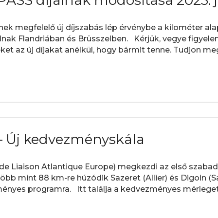
ASS díjainak módosítása 2023. j
nek megfelelő új díjszabás lép érvénybe a kilométer alap
dnak Flandriában és Brüsszelben. Kérjük, vegye figyel
t az új díjakat anélkül, hogy bármit tenne. Tudjon meg 
 – Új kedvezményskála
 de Liaison Atlantique Europe) megkezdi az első szaba
öbb mint 88 km-re húzódik Sazeret (Allier) és Digoin (Sa
ényes programra. Itt találja a kedvezményes mérleget.