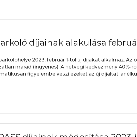
rkoló díjainak alakulása február
kolóhelye 2023. február 1-től új díjakat alkalmaz. Az óra
ozatlan marad (ingyenes). A hétvégi kedvezmény 40%-ró
tikusan figyelembe veszi ezeket az új díjakat, anélkül