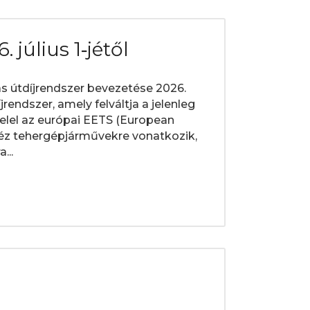
 július 1‑jétől
 útdíjrendszer bevezetése 2026.
jrendszer, amely felváltja a jelenleg
elel az európai EETS (European
héz tehergépjárművekre vonatkozik,
...