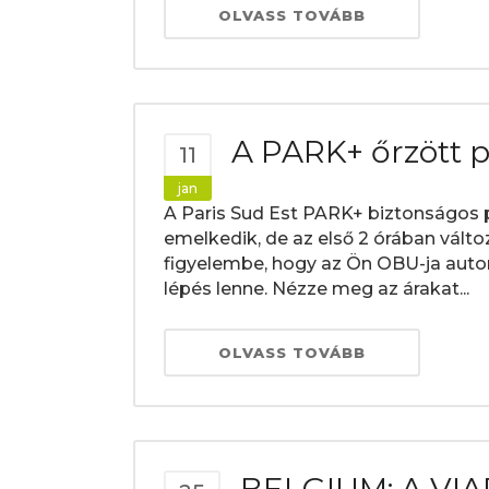
OLVASS TOVÁBB
A PARK+ őrzött pa
11
jan
A Paris Sud Est PARK+ biztonságos par
emelkedik, de az első 2 órában vált
figyelembe, hogy az Ön OBU-ja automa
lépés lenne. Nézze meg az árakat...
OLVASS TOVÁBB